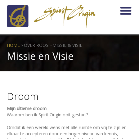
HOME
OVER ROOS
MISSIE & VISIE
>
>
Missie en Visie
Droom
Mijn ultieme droom
Waarom ben ik Spirit Origin ooit gestart?
Omdat ik een wereld wens met alle ruimte om vrij te zijn en
elkaar te accepteren door een hoger niveau van kennis,